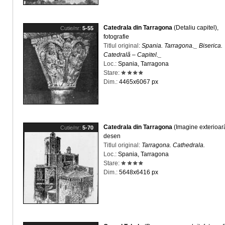
Catedrala din Tarragona
(Detaliu capitel),
Cutie/nr:
5-55
fotografie
Titlul original:
Spania. Tarragona._ Biserica.
Catedrală – Capitel._
Loc.:
Spania, Tarragona
Stare:
Dim.:
4465x6067 px
Catedrala din Tarragona
(Imagine exterioară
Cutie/nr:
5-70
desen
Titlul original:
Tarragona. Cathedrala.
Loc.:
Spania, Tarragona
Stare:
Dim.:
5648x6416 px