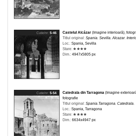
Castelul Alcázar
(Imagine interioară), fotogr
Cutie/nr:
5-46
Titlul original:
Spania. Sevilla. Alcazar. Interio
Loc.:
Spania, Sevilla
Stare:
Dim.:
4947x5805 px
Catedrala din Tarragona
(Imagine exterioară
Cutie/nr:
5-54
fotografie
Titlul original:
Spania.Tarragona. Catedrala.
Loc.:
Spania, Tarragona
Stare:
Dim.:
6634x4947 px