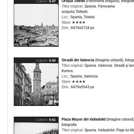
Oraşul Toledo
(Panorama oraşului), fotograf
Cutie/nr:
5-57
Titlul original:
Spania. Panorama
oraşului.Tolledo.
Loc.:
Spania, Toledo
Stare:
Dim.:
6479x5718 px
Stradă din Valencia
(Imagine urbană), fotogr
Cutie/nr:
5-60
Titlul original:
Spania. Valencia. Stradă şi tur
frumos.
Loc.:
Spania, Valencia
Stare:
Dim.:
6479x5543 px
Plaza Mayor din Valladolid
(Imagine urbană)
Cutie/nr:
5-61
fotografie
Titlul original:
Spania. Valladolid. Piaţa lui M