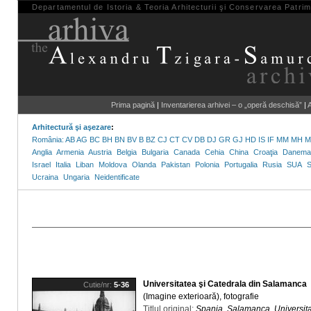
Departamentul de Istoria & Teoria Arhitecturii şi Conservarea Patri
Prima pagină
|
Inventarierea arhivei – o „operă deschisă”
|
A
Arhitectură şi aşezare
:
România:
AB
AG
BC
BH
BN
BV
B
BZ
CJ
CT
CV
DB
DJ
GR
GJ
HD
IS
IF
MM
MH
M
Anglia
Armenia
Austria
Belgia
Bulgaria
Canada
Cehia
China
Croaţia
Danema
Israel
Italia
Liban
Moldova
Olanda
Pakistan
Polonia
Portugalia
Rusia
SUA
S
Ucraina
Ungaria
Neidentificate
Universitatea şi Catedrala din Salamanca
Cutie/nr:
5-36
(Imagine exterioară), fotografie
Titlul original:
Spania. Salamanca. Universit