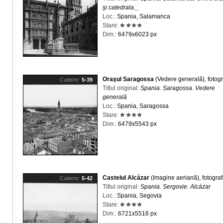
şi catedrala._
Loc.:
Spania, Salamanca
Stare:
Dim.:
6479x6023 px
Oraşul Saragossa
(Vedere generală), fotogr
Cutie/nr:
5-39
Titlul original:
Spania. Saragossa. Vedere
generală
Loc.:
Spania, Saragossa
Stare:
Dim.:
6479x5543 px
Castelul Alcázar
(Imagine aeriană), fotograf
Cutie/nr:
5-42
Titlul original:
Spania. Sergovie. Alcázar
Loc.:
Spania, Segovia
Stare:
Dim.:
6721x5516 px